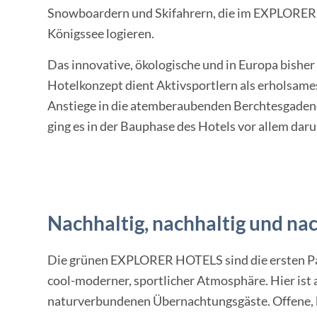
Snowboardern und Skifahrern, die im EXPLORE
Königssee logieren.
Das innovative, ökologische und in Europa bisher 
Hotelkonzept dient Aktivsportlern als erholsames
Anstiege in die atemberaubenden Berchtesgadene
ging es in der Bauphase des Hotels vor allem da
Nachhaltig, nachhaltig und na
Die grünen EXPLORER HOTELS sind die ersten Pas
cool-moderner, sportlicher Atmosphäre. Hier ist 
naturverbundenen Übernachtungsgäste. Offene, k