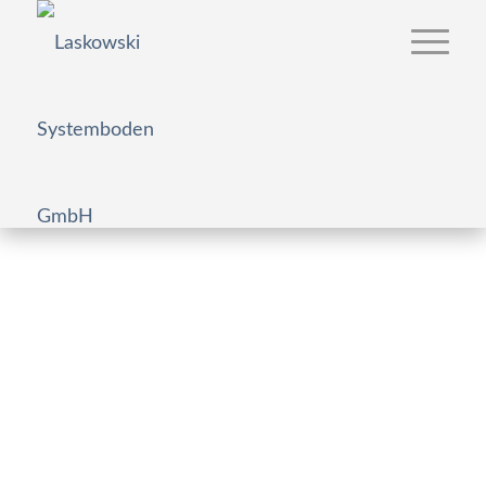
Sparkasse Rosenheim-Bad
Aibling
Hohlraum-, Doppelboden