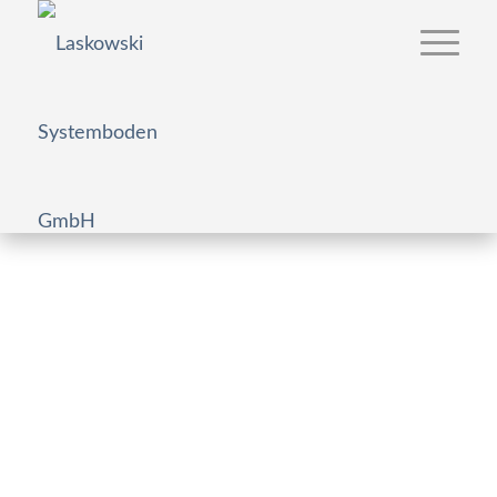
Deuter GmbH
Hohlraum-, Doppelboden