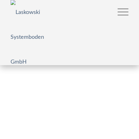
Bavarese Fitnessstudio
Trockenhohlraumboden